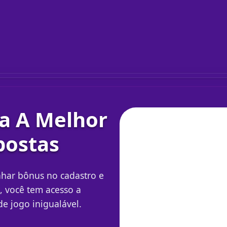
ma A Melhor
postas
nhar bônus no cadastro e
, você tem acesso a
e jogo inigualável.