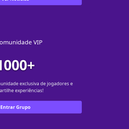
Comunidade VIP
1000+
unidade exclusiva de jogadores e
rtilhe experiências!
Entrar Grupo