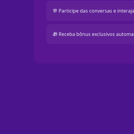
💬 Participe das conversas e interaj
🎁 Receba bônus exclusivos autom