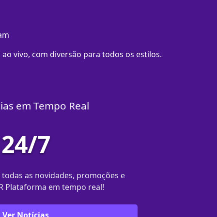
ram
ao vivo, com diversão para todos os estilos.
cias em Tempo Real
24/7
e todas as novidades, promoções e
R Plataforma em tempo real!
Ver Notícias