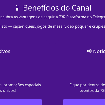
📱 Benefícios do Canal
scubra as vantagens de seguir a 73R Plataforma no Teleg
to — caça-níqueis, jogos de mesa, vídeo pôquer e crupiês 
sivos
📢 Notí
m, promoções especiais
Fique por dentro d
s únicos!
eventos da 73