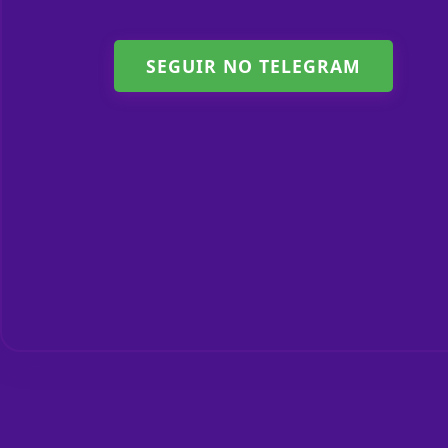
SEGUIR NO TELEGRAM