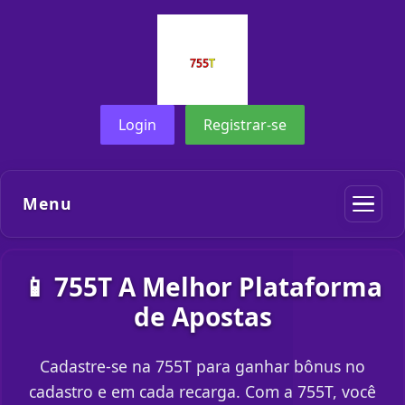
Login
Registrar-se
Menu
📱 755T A Melhor Plataforma
de Apostas
Cadastre-se na 755T para ganhar bônus no
cadastro e em cada recarga. Com a 755T, você