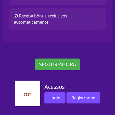
🎁 Receba bônus exclusivos
automaticamente
SEGUIR AGORA
Acessos
Login
Registrar-se