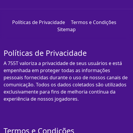
Políticas de Privacidade
Termos e Condições
Sitemap
Políticas de Privacidade
A 755T valoriza a privacidade de seus usuários e está
empenhada em proteger todas as informações
pessoais fornecidas durante o uso de nossos canais de
comunicação. Todos os dados coletados são utilizados
exclusivamente para fins de melhoria contínua da
experiência de nossos jogadores.
Termos e Condições