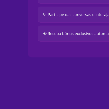
💬 Participe das conversas e interaj
🎁 Receba bônus exclusivos autom