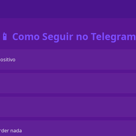
📱 Como Seguir no Telegram
ositivo
erder nada