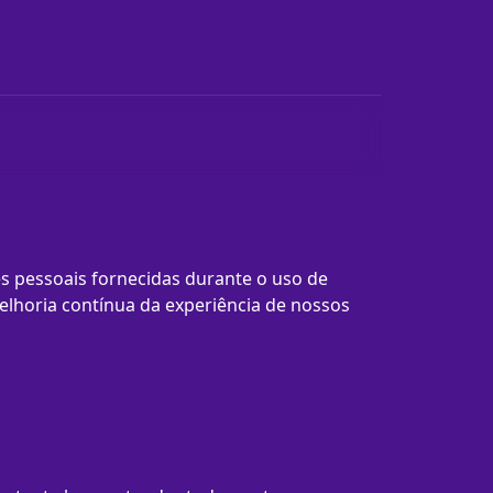
s pessoais fornecidas durante o uso de
elhoria contínua da experiência de nossos