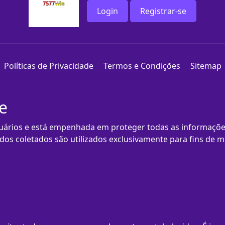
Login
Registrar-se
Políticas de Privacidade
Termos e Condições
Sitemap
de
suários e está empenhada em proteger todas as informaçõe
os coletados são utilizados exclusivamente para fins de m