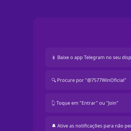
📱 Baixe o app Telegram no seu disp
🔍 Procure por "@7577WinOficial"
👆 Toque em "Entrar" ou "Join"
🔔 Ative as notificações para não p