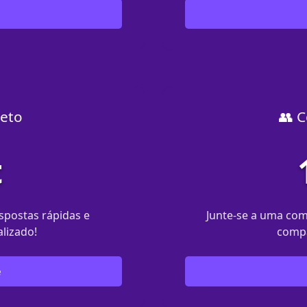
reto
👥 
t
espostas rápidas e
Junte-se a uma com
lizado!
compa
e