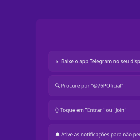
📱 Baixe o app Telegram no seu disp
🔍 Procure por "@76POficial"
👆 Toque em "Entrar" ou "Join"
🔔 Ative as notificações para não p