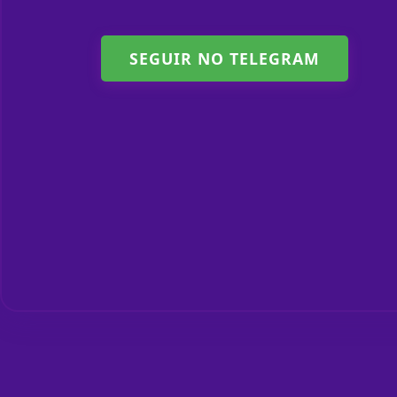
SEGUIR NO TELEGRAM