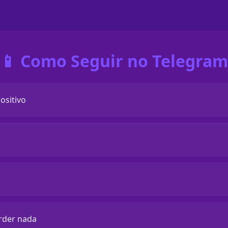
📱 Como Seguir no Telegram
ositivo
erder nada