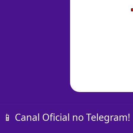
📱 Canal Oficial no Telegram!