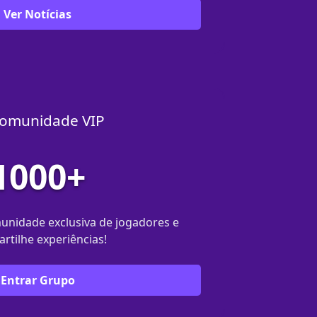
Ver Notícias
Comunidade VIP
1000+
unidade exclusiva de jogadores e
rtilhe experiências!
Entrar Grupo