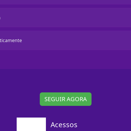
a
aticamente
SEGUIR AGORA
Acessos