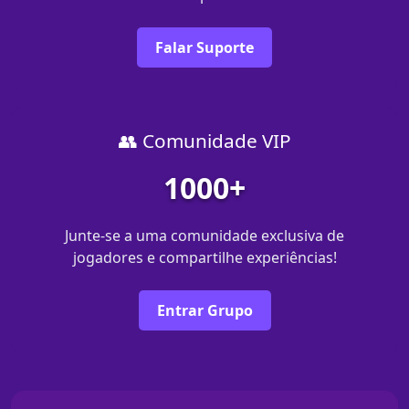
Falar Suporte
👥 Comunidade VIP
1000+
Junte-se a uma comunidade exclusiva de
jogadores e compartilhe experiências!
Entrar Grupo