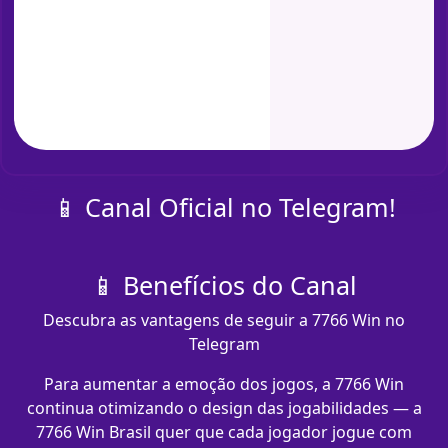
📱 Canal Oficial no Telegram!
📱 Benefícios do Canal
Descubra as vantagens de seguir a 7766 Win no
Telegram
Para aumentar a emoção dos jogos, a 7766 Win
continua otimizando o design das jogabilidades — a
7766 Win Brasil quer que cada jogador jogue com