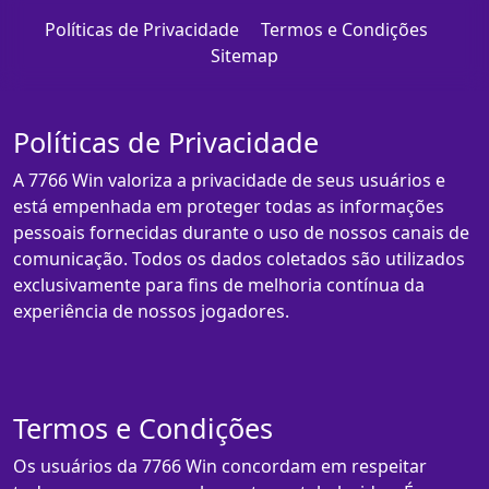
Políticas de Privacidade
Termos e Condições
Sitemap
Políticas de Privacidade
A 7766 Win valoriza a privacidade de seus usuários e
está empenhada em proteger todas as informações
pessoais fornecidas durante o uso de nossos canais de
comunicação. Todos os dados coletados são utilizados
exclusivamente para fins de melhoria contínua da
experiência de nossos jogadores.
Termos e Condições
Os usuários da 7766 Win concordam em respeitar