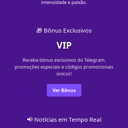
intensidade e paixão.
🎁 Bônus Exclusivos
VIP
Receba bônus exclusivos do Telegram,
promoções especiais e códigos promocionais
únicos!
Ver Bônus
📢 Notícias em Tempo Real