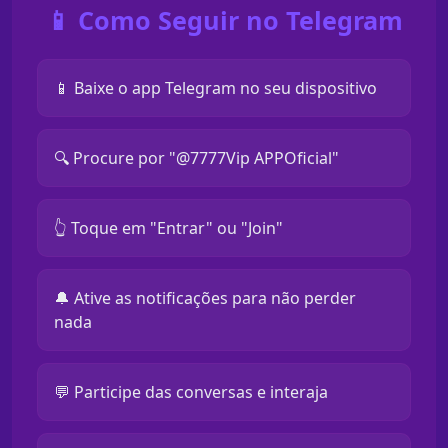
📱 Como Seguir no Telegram
📱 Baixe o app Telegram no seu dispositivo
🔍 Procure por "@7777Vip APPOficial"
👆 Toque em "Entrar" ou "Join"
🔔 Ative as notificações para não perder
nada
💬 Participe das conversas e interaja