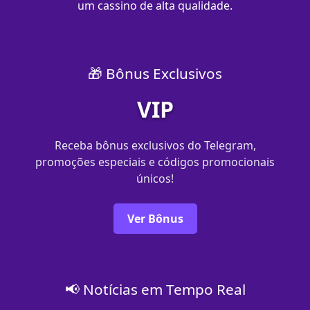
um cassino de alta qualidade.
🎁 Bônus Exclusivos
VIP
Receba bônus exclusivos do Telegram,
promoções especiais e códigos promocionais
únicos!
Ver Bônus
📢 Notícias em Tempo Real