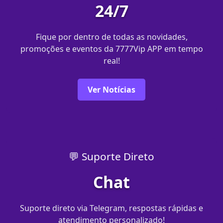
24/7
Fique por dentro de todas as novidades,
promoções e eventos da 7777Vip APP em tempo
real!
Ver Notícias
💬 Suporte Direto
Chat
Suporte direto via Telegram, respostas rápidas e
atendimento personalizado!