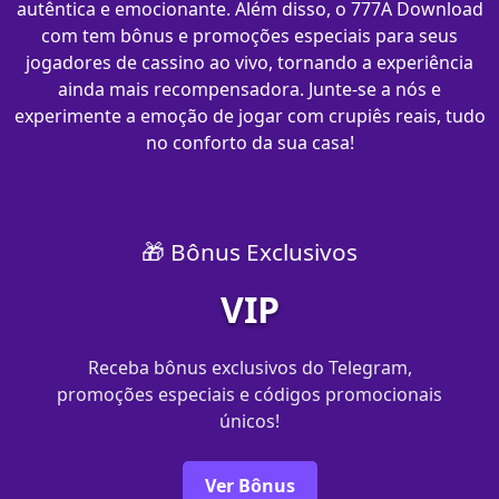
autêntica e emocionante. Além disso, o 777A Download
com​ tem bônus e promoções especiais para seus
jogadores de cassino ao vivo, tornando a experiência
ainda mais recompensadora. Junte-se a nós e
experimente a emoção de jogar com crupiês reais, tudo
no conforto da sua casa!
🎁 Bônus Exclusivos
VIP
Receba bônus exclusivos do Telegram,
promoções especiais e códigos promocionais
únicos!
Ver Bônus