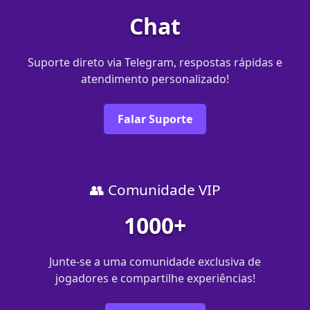
Chat
Suporte direto via Telegram, respostas rápidas e
atendimento personalizado!
Falar Suporte
👥 Comunidade VIP
1000+
Junte-se a uma comunidade exclusiva de
jogadores e compartilhe experiências!