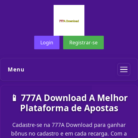
Login
Registrar-se
Menu
📱 777A Download A Melhor
Plataforma de Apostas
Cadastre-se na 777A Download para ganhar
bônus no cadastro e em cada recarga. Com a