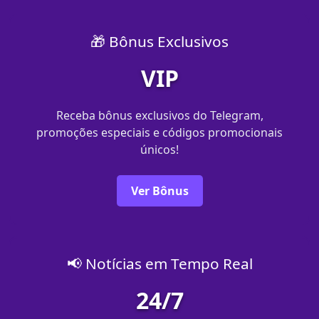
🎁 Bônus Exclusivos
VIP
Receba bônus exclusivos do Telegram,
promoções especiais e códigos promocionais
únicos!
Ver Bônus
📢 Notícias em Tempo Real
24/7