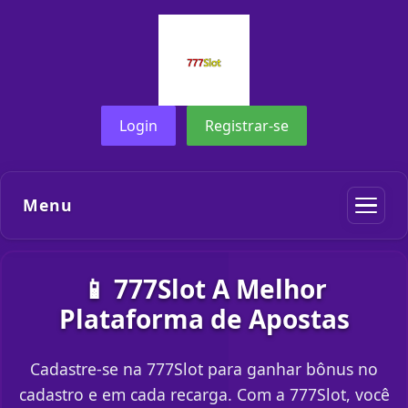
Login
Registrar-se
Menu
📱 777Slot A Melhor
Plataforma de Apostas
Cadastre-se na 777Slot para ganhar bônus no
cadastro e em cada recarga. Com a 777Slot, você