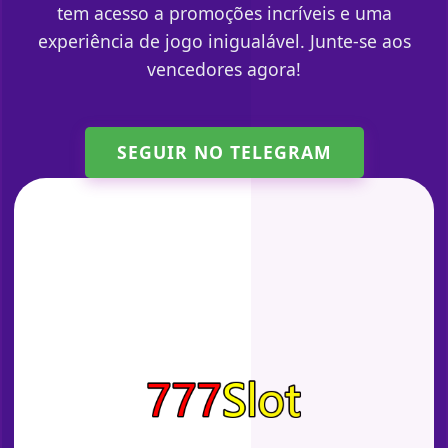
tem acesso a promoções incríveis e uma
experiência de jogo inigualável. Junte-se aos
vencedores agora!
SEGUIR NO TELEGRAM