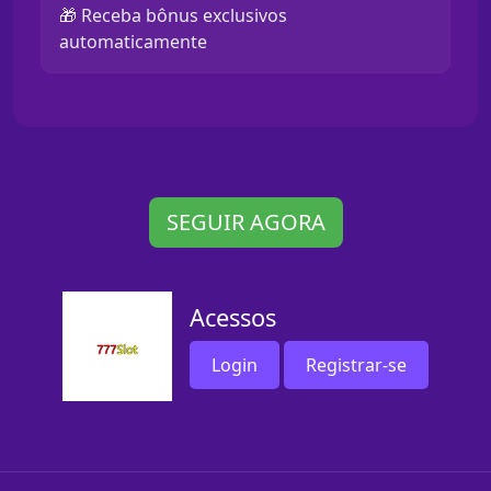
🎁 Receba bônus exclusivos
automaticamente
SEGUIR AGORA
Acessos
Login
Registrar-se