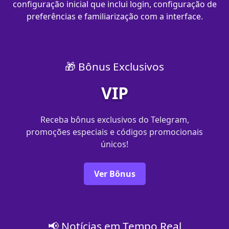
configuração inicial que inclui login, configuração de
preferências e familiarização com a interface.
🎁 Bônus Exclusivos
VIP
Receba bônus exclusivos do Telegram,
promoções especiais e códigos promocionais
únicos!
Ver Bônus
📢 Notícias em Tempo Real