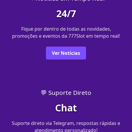
24/7
Fique por dentro de todas as novidades,
promoções e eventos da 777Slot em tempo real!
Ver Notícias
💬 Suporte Direto
Chat
Suporte direto via Telegram, respostas rápidas e
atendimento personalizado!