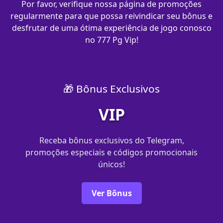
Por favor, verifique nossa página de promoções
regularmente para que possa reivindicar seu bônus e
desfrutar de uma ótima experiência de jogo conosco
no 777 Pg Vip!
🎁 Bônus Exclusivos
VIP
Receba bônus exclusivos do Telegram,
promoções especiais e códigos promocionais
únicos!
Ver Bônus