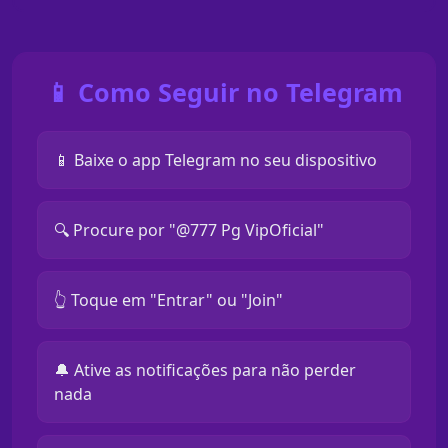
📱 Como Seguir no Telegram
📱 Baixe o app Telegram no seu dispositivo
🔍 Procure por "@777 Pg VipOficial"
👆 Toque em "Entrar" ou "Join"
🔔 Ative as notificações para não perder
nada