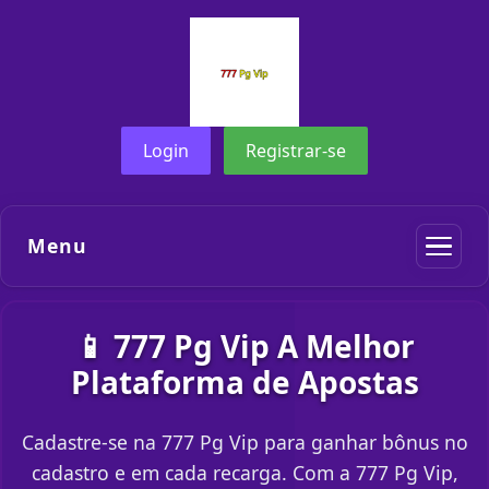
Login
Registrar-se
Menu
📱 777 Pg Vip A Melhor
Plataforma de Apostas
Cadastre-se na 777 Pg Vip para ganhar bônus no
cadastro e em cada recarga. Com a 777 Pg Vip,