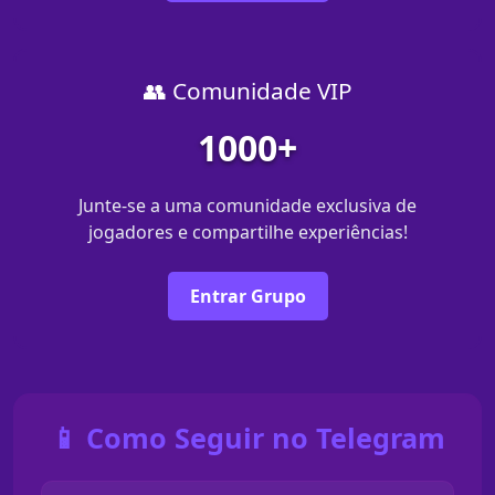
👥 Comunidade VIP
1000+
Junte-se a uma comunidade exclusiva de
jogadores e compartilhe experiências!
Entrar Grupo
📱 Como Seguir no Telegram