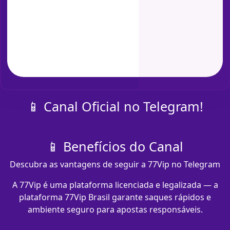
📱 Canal Oficial no Telegram!
📱 Benefícios do Canal
Descubra as vantagens de seguir a 77Vip no Telegram
A 77Vip é uma plataforma licenciada e legalizada — a
plataforma 77Vip Brasil garante saques rápidos e
ambiente seguro para apostas responsáveis.