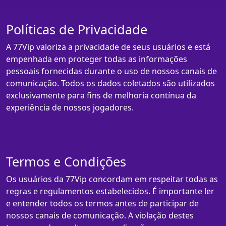
Políticas de Privacidade
A 77Vip valoriza a privacidade de seus usuários e está
empenhada em proteger todas as informações
pessoais fornecidas durante o uso de nossos canais de
comunicação. Todos os dados coletados são utilizados
exclusivamente para fins de melhoria contínua da
experiência de nossos jogadores.
Termos e Condições
Os usuários da 77Vip concordam em respeitar todas as
regras e regulamentos estabelecidos. É importante ler
e entender todos os termos antes de participar de
nossos canais de comunicação. A violação destes