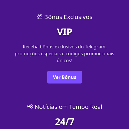
🎁 Bônus Exclusivos
VIP
Receba bônus exclusivos do Telegram,
promoções especiais e códigos promocionais
únicos!
Ver Bônus
📢 Notícias em Tempo Real
24/7