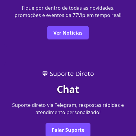
Fique por dentro de todas as novidades,
promoções e eventos da 77Vip em tempo real!
Ver Notícias
💬 Suporte Direto
Chat
Suporte direto via Telegram, respostas rápidas e
atendimento personalizado!
Falar Suporte