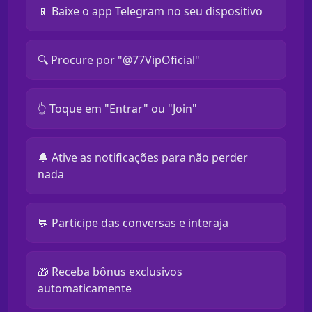
📱 Baixe o app Telegram no seu dispositivo
🔍 Procure por "@77VipOficial"
👆 Toque em "Entrar" ou "Join"
🔔 Ative as notificações para não perder
nada
💬 Participe das conversas e interaja
🎁 Receba bônus exclusivos
automaticamente