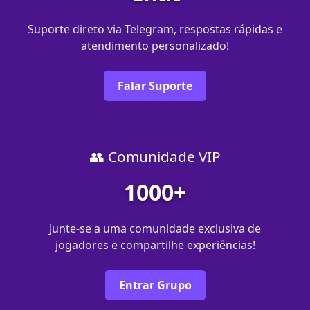
Suporte direto via Telegram, respostas rápidas e
atendimento personalizado!
Falar Suporte
👥 Comunidade VIP
1000+
Junte-se a uma comunidade exclusiva de
jogadores e compartilhe experiências!
Entrar Grupo