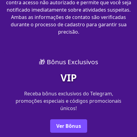
contra acesso não autorizado e permite que você seja
notificado imediatamente sobre atividades suspeitas.
Ambas as informações de contato são verificadas
durante o processo de cadastro para garantir sua
precisão.
🎁 Bônus Exclusivos
VIP
Receba bônus exclusivos do Telegram,
promoções especiais e códigos promocionais
únicos!
Ver Bônus