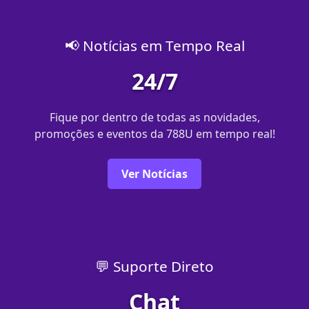
📢 Notícias em Tempo Real
24/7
Fique por dentro de todas as novidades,
promoções e eventos da 788U em tempo real!
Ver Notícias
💬 Suporte Direto
Chat