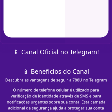
📱 Canal Oficial no Telegram!
📱 Benefícios do Canal
Descubra as vantagens de seguir a 788U no Telegram
O número de telefone celular é utilizado para
verificação de identidade através de SMS e para
notificações urgentes sobre sua conta. Esta camada
adicional de segurança ajuda a proteger sua conta