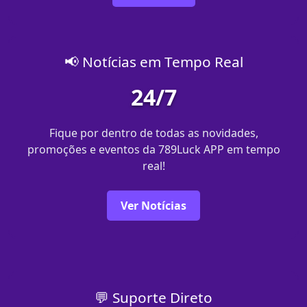
📢 Notícias em Tempo Real
24/7
Fique por dentro de todas as novidades,
promoções e eventos da 789Luck APP em tempo
real!
Ver Notícias
💬 Suporte Direto