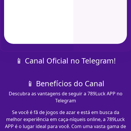
📱 Canal Oficial no Telegram!
📱 Benefícios do Canal
Descubra as vantagens de seguir a 789Luck APP no
Telegram
Se você é fã de jogos de azar e está em busca da
melhor experiência em caça-níqueis online, a 789Luck
APP é o lugar ideal para você. Com uma vasta gama de