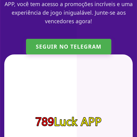
APP, você tem acesso a promoções incríveis e uma
experiência de jogo inigualável. Junte-se aos
vencedores agora!
SEGUIR NO TELEGRAM