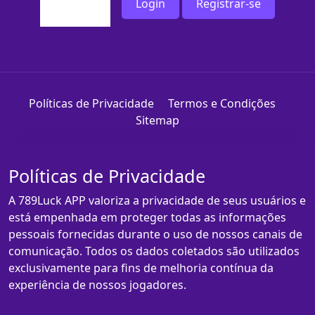
Login
Registrar-se
Políticas de Privacidade
Termos e Condições
Sitemap
Políticas de Privacidade
A 789Luck APP valoriza a privacidade de seus usuários e
está empenhada em proteger todas as informações
pessoais fornecidas durante o uso de nossos canais de
comunicação. Todos os dados coletados são utilizados
exclusivamente para fins de melhoria contínua da
experiência de nossos jogadores.