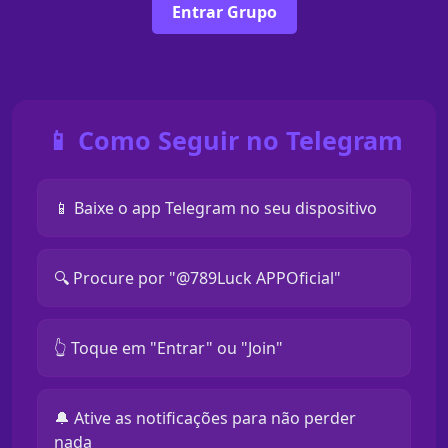
Entrar Grupo
📱 Como Seguir no Telegram
📱 Baixe o app Telegram no seu dispositivo
🔍 Procure por "@789Luck APPOficial"
👆 Toque em "Entrar" ou "Join"
🔔 Ative as notificações para não perder
nada