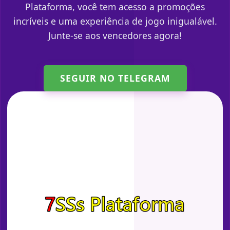
Plataforma, você tem acesso a promoções
incríveis e uma experiência de jogo inigualável.
Junte-se aos vencedores agora!
SEGUIR NO TELEGRAM