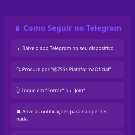
📱 Como Seguir no Telegram
📱 Baixe o app Telegram no seu dispositivo
🔍 Procure por "@7SSs PlataformaOficial"
👆 Toque em "Entrar" ou "Join"
🔔 Ative as notificações para não perder
nada